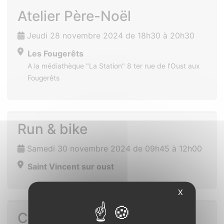
Atelier Père-Noël
Jeudi 28 novembre 2024 de 18h30 à 20h30
Les Fougerêts
A la médiathèque "La Station" 8 ter rue de l’Oust aux
Fougerêts
Run & bike
Samedi 30 novembre 2024 de 09h45 à 12h00
Saint Vincent sur oust
X
Concert de Noël avec