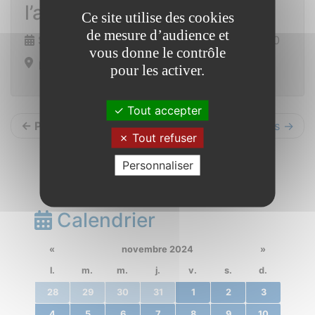
l’association Evoé
Ce site utilise des cookies
de mesure d’audience et
Samedi 14 décembre 2024 de 16h00 à 18h30
vous donne le contrôle
Eglise de St Vincent sur Oust
pour les activer.
Tout accepter
← Précédents
Suivants →
Tout refuser
Personnaliser
Calendrier
«
novembre 2024
»
l.
m.
m.
j.
v.
s.
d.
28
29
30
31
1
2
3
4
5
6
7
8
9
10