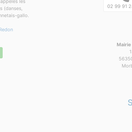
appelés les
02 99 91 2
es (danses,
netais-gallo.
Redon
Mairie
1
56350
Morb