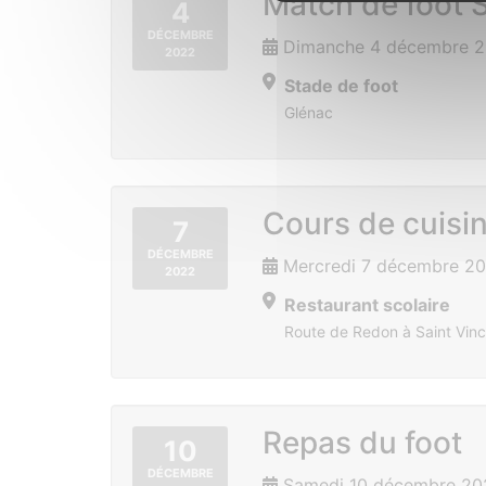
Match de foot S
4
DÉCEMBRE
Dimanche 4 décembre 2
2022
Stade de foot
Glénac
Cours de cuisi
7
DÉCEMBRE
Mercredi 7 décembre 20
2022
Restaurant scolaire
Route de Redon à Saint Vinc
Repas du foot
10
DÉCEMBRE
Samedi 10 décembre 20