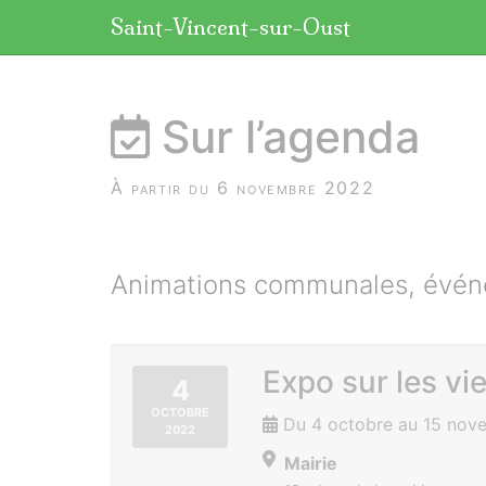
Panneau de gestion des cookies
Saint-Vincent-sur-Oust
aller au contenu
Sur l’agenda
À partir du 6 novembre 2022
Animations communales, événe
Expo sur les v
4
OCTOBRE
Du 4 octobre au 15 nov
2022
Mairie