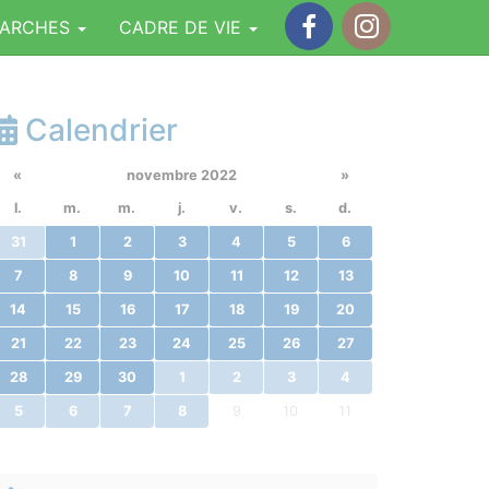
MARCHES
CADRE DE VIE
Facebook
Instagram
Calendrier
«
novembre 2022
»
l.
m.
m.
j.
v.
s.
d.
31
1
2
3
4
5
6
7
8
9
10
11
12
13
14
15
16
17
18
19
20
21
22
23
24
25
26
27
28
29
30
1
2
3
4
5
6
7
8
9
10
11