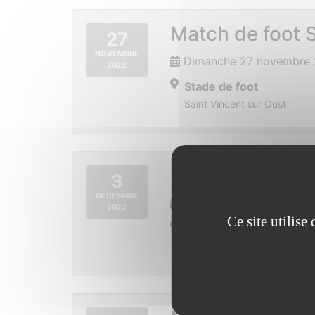
Match de foot S
27
NOVEMBRE
Dimanche 27 novembre 
2022
Stade de foot
Saint Vincent sur Oust
Run & Bike pour
3
DÉCEMBRE
Samedi 3 décembre 202
2022
Ce site utilis
Place de la mairie
Saint Vincent sur Oust