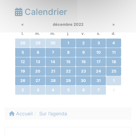
Calendrier
«
décembre 2022
»
l.
m.
m.
j.
v.
s.
d.
28
29
30
1
2
3
4
5
6
7
8
9
10
11
12
13
14
15
16
17
18
19
20
21
22
23
24
25
26
27
28
29
30
31
1
2
3
4
5
6
7
8
Accueil
Sur l’agenda