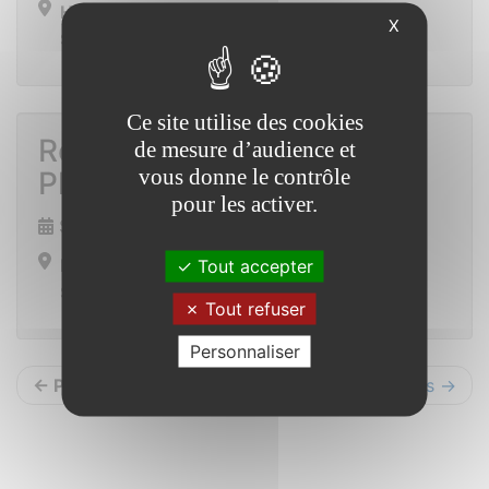
Hall de la mairie
X
Saint-Vincent-sur-Oust
Ce site utilise des cookies
Rencontre-Dédicace avec
de mesure d’audience et
vous donne le contrôle
Philippe PUSSAT
pour les activer.
Samedi 4 mars 2023 de 10h00 à 12h00
Mairie
Tout accepter
Saint-Vincent-sur-Oust
Tout refuser
Personnaliser
← Précédents
Suivants →