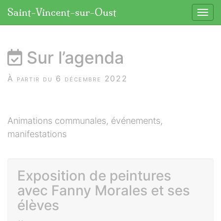
Panneau de gestion des cookies
Saint-Vincent-sur-Oust
Affic
aller au contenu
Sur l’agenda
À partir du 6 décembre 2022
Animations communales, événements,
manifestations
Exposition de peintures
avec Fanny Morales et ses
élèves