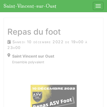
Panneau de gestion des cookies
Saint-Vincent-sur-Oust
Affic
aller au contenu
Repas du foot
Samedi 10 décembre 2022 de 19h00 à
23h00
Saint Vincent sur Oust
Ensemble polyvalent