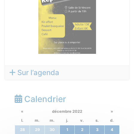
Sur l’agenda
Calendrier
«
décembre 2022
»
l.
m.
m.
j.
v.
s.
d.
28
29
30
1
2
3
4