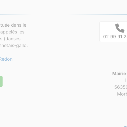
tuée dans le
appelés les
02 99 91 2
es (danses,
netais-gallo.
Redon
Mairie
1
56350
Morb