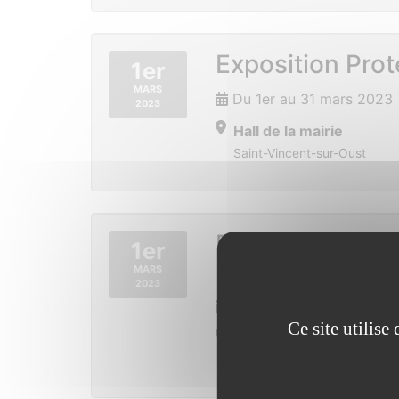
Exposition Prot
1er
MARS
Du 1er au 31 mars 2023
2023
Hall de la mairie
Saint-Vincent-sur-Oust
Exposition L’ea
1er
(ESAT La Gacill
MARS
2023
Du 1er au 31 mars 2023
Ce site utilis
Hall de la mairie
Saint-Vincent-sur-Oust