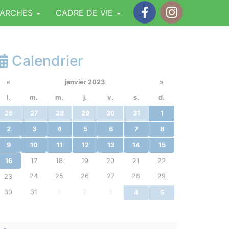
MARCHES
CADRE DE VIE
Facebook
Instagram
Calendrier
«
janvier 2023
»
l.
m.
m.
j.
v.
s.
d.
26
27
28
29
30
31
1
2
3
4
5
6
7
8
9
10
11
12
13
14
15
16
17
18
19
20
21
22
24
25
26
27
28
29
23
30
31
1
2
3
4
5