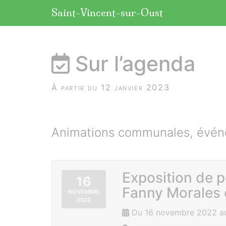
Panneau de gestion des cookies
Saint-Vincent-sur-Oust
aller au contenu
Sur l’agenda
À partir du 12 janvier 2023
Animations communales, événe
Exposition de p
16
Fanny Morales 
NOVEMBRE
2022
Du 16 novembre 2022 au