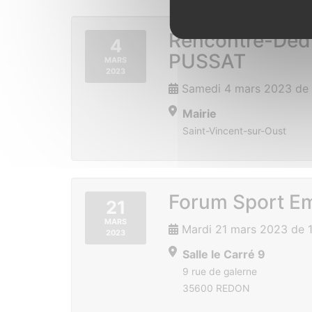
Rencontre-Dédi
4
PUSSAT
MARS
2023
Samedi 4 mars 2023 de 
Mairie
Saint-Vincent-sur-Oust
Forum Sport Em
21
MARS
Mardi 21 mars 2023 de 
2023
Salle le Carré 9
9 rue de galerne
35600 REDON