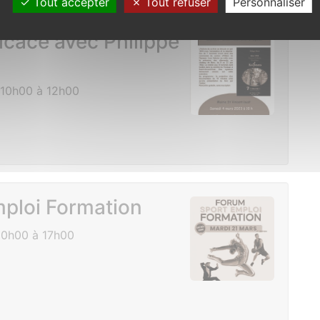
Tout accepter
Tout refuser
Personnaliser
cace avec Philippe
10h00 à 12h00
ploi Formation
10h00 à 17h00