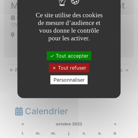
Match de foot Saint Vincent
Ce site utilise des cookies
Dimanche 27 novembre 2022 de 15h00 à
de mesure d’audience et
17h00
vous donne le contrôle
Stade de foot
pour les activer.
Saint Vincent sur Oust
Tout accepter
Tout refuser
← Précédents
Suivants →
Personnaliser
Calendrier
«
octobre 2022
»
l.
m.
m.
j.
v.
s.
d.