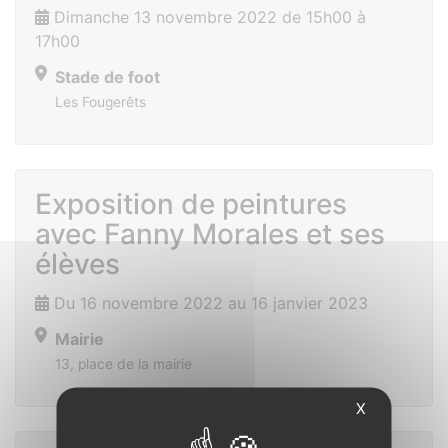
Dimanche 13 novembre 2022 de 15h00 à
17h00
Stade de foot
Les Fougerêts
Exposition de peintures
avec Fanny Morales et ses
élèves
Du 16 novembre 2022 au 16 janvier 2023
Mairie
13, place de la mairie
X