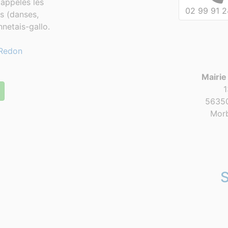
appelés les
02 99 91 2
es (danses,
netais-gallo.
Redon
Mairie
1
56350
Morb