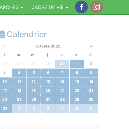
MARCHES
CADRE DE VIE
Facebook
Instagram
Calendrier
«
octobre 2022
»
l.
m.
m.
j.
v.
s.
d.
26
27
28
29
2
30
1
3
4
5
6
7
8
9
10
11
12
13
14
15
16
17
18
19
20
21
22
23
24
25
26
27
28
29
30
31
1
2
3
4
5
6