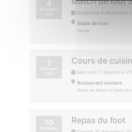
Match de foot S
4
DÉCEMBRE
Dimanche 4 décembre 2
2022
Stade de foot
Glénac
Cours de cuisi
7
DÉCEMBRE
Mercredi 7 décembre 20
2022
Restaurant scolaire
Route de Redon à Saint Vinc
Repas du foot
10
DÉCEMBRE
Samedi 10 décembre 20