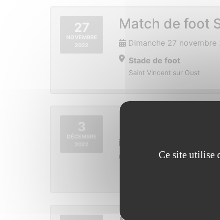
Match de foot S
27
NOVEMBRE
Dimanche 27 novembre 
2022
Stade de foot
Saint Vincent sur Oust
Run & Bike pour
3
DÉCEMBRE
Samedi 3 décembre 202
2022
Ce site utilis
Place de la mairie
Saint Vincent sur Oust