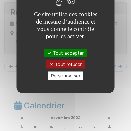
Repas du foot
Ce site utilise des cookies
de mesure d’audience et
Samedi 10 décembre 2022 de 19h00 à 23h00
vous donne le contrôle
Saint Vincent sur Oust
pour les activer.
Ensemble polyvalent
Tout accepter
Tout refuser
← Précédents
Suivants →
Personnaliser
Calendrier
«
novembre 2022
»
l.
m.
m.
j.
v.
s.
d.