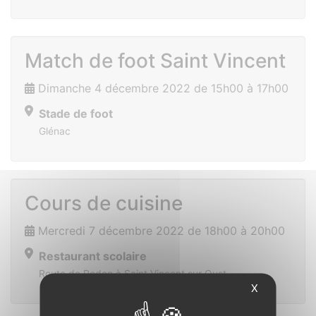
Match de foot Saint Vincent
Dimanche 4 décembre 2022 de 15h00 à 17h00
Stade de foot
Glénac
Cours de cuisine
Mercredi 7 décembre 2022 de 18h00 à 20h00
Restaurant scolaire
Route de Redon à Saint Vincent sur Oust
X