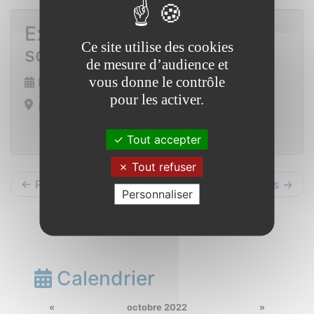
Exposition L’eau mise en
Ce site utilise des cookies
scène (ESAT La Gacilly)
de mesure d’audience et
vous donne le contrôle
Du 1er au 31 mars 2023
pour les activer.
Hall de la mairie
Saint-Vincent-sur-Oust
Tout accepter
Tout refuser
← Précédents
Suivants →
Personnaliser
Calendrier
«
octobre 2022
»