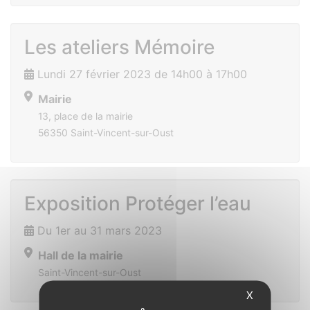
Les ateliers Mémoire
Lundi 27 février 2023 de 14h00 à 17h00
Mairie
13, place de la mairie
56350 Saint-Vincent-sur-Oust
Exposition Protéger l’eau
Du 1er au 31 mars 2023
Hall de la mairie
Saint-Vincent-sur-Oust
X