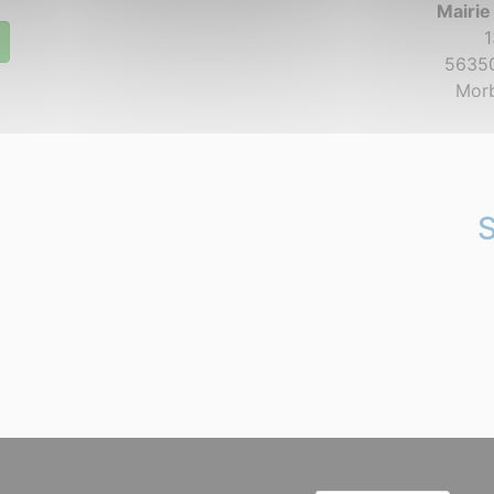
Mairie
1
56350
Morb