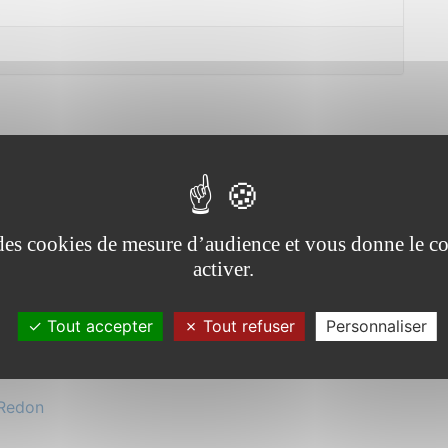
e des cookies de mesure d’audience et vous donne le co
activer.
tuée dans le
appelés les
Tout accepter
Tout refuser
Personnaliser
02 99 91 2
es (danses,
netais-gallo.
Redon