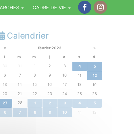
MARCHES
CADRE DE VIE
Facebook
Instagram
Calendrier
«
février 2023
»
l.
m.
m.
j.
v.
s.
d.
30
31
1
2
3
4
5
6
7
8
9
10
11
12
13
14
15
16
17
18
19
20
21
22
23
24
25
26
28
27
1
2
3
4
5
6
7
8
9
10
11
12