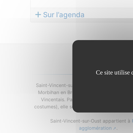
Sur l’agenda
À propos...
Ce site utilis
Saint-Vincent-sur-Oust est une commune si
Morbihan en Bretagne. Ses habitants sont 
Vincentais. Par son histoire, ses coutum
costumes), elle se trouve aux confins du van
Saint-Vincent-sur-Oust appartient à
agglomération
.