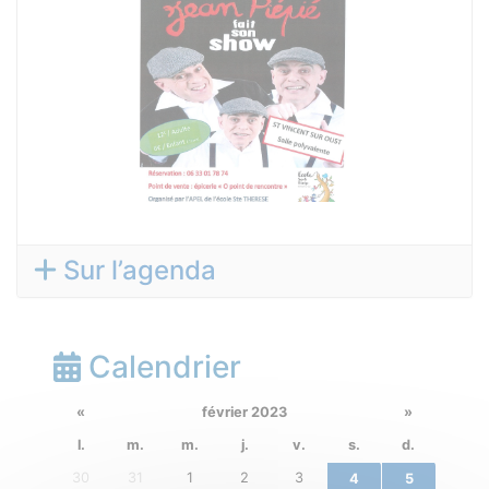
Sur l’agenda
Calendrier
«
février 2023
»
l.
m.
m.
j.
v.
s.
d.
30
31
1
2
3
4
5