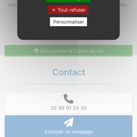
costumes), elle se trouve aux confins du vannetais-
Tout refuser
gallo.
Personnaliser
Saint-Vincent-sur-Oust appartient à
Redon
agglomération
.
Découverte & Cadre de vie
Contact
02 99 91 24 34
Envoyer un message