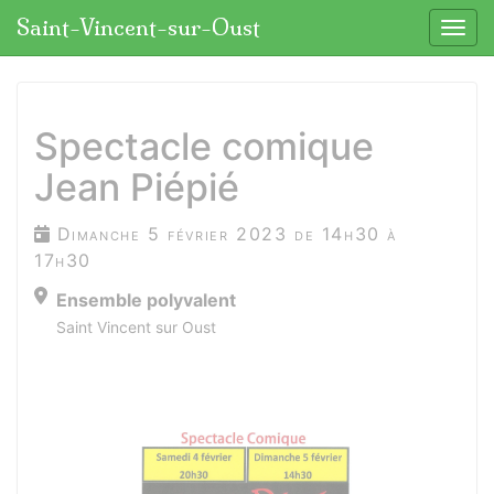
Panneau de gestion des cookies
Saint-Vincent-sur-Oust
Affic
aller au contenu
Spectacle comique
Jean Piépié
Dimanche 5 février 2023 de 14h30 à
17h30
Ensemble polyvalent
Saint Vincent sur Oust