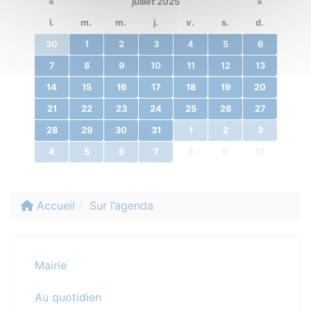
«
juillet 2025
»
l.
m.
m.
j.
v.
s.
d.
30
1
2
3
4
5
6
7
8
9
10
11
12
13
14
15
16
17
18
19
20
21
22
23
24
25
26
27
28
29
30
31
1
2
3
4
5
6
7
8
9
10
Accueil
Sur l’agenda
Mairie
Au quotidien