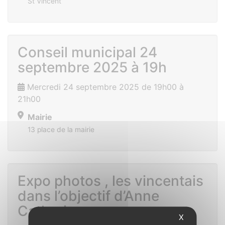
St Vincent
Conseil municipal 24
septembre 2025 à 19h
Mercredi 24 septembre 2025 de 19h00 à
21h00
Mairie
13 place de la mairie
Expo photos , les vincentais
dans l’objectif d’Anne
Catherine
X