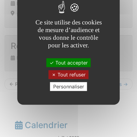
Du 4 au 5 octobre 2025
Mairie Saint Vincent sur Oust
Ce site utilise des cookies
de mesure d’audience et
vous donne le contrôle
Repas inter-clochers
pour les activer.
Dimanche 12 octobre 2025
Tout accepter
Tout refuser
← Précédents
Suivants →
Personnaliser
Calendrier