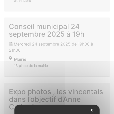
St Vincent
Conseil municipal 24
septembre 2025 à 19h
Mercredi 24 septembre 2025 de 19h00 à
21h00
Mairie
13 place de la mairie
Expo photos , les vincentais
dans l’objectif d’Anne
Catherine
X