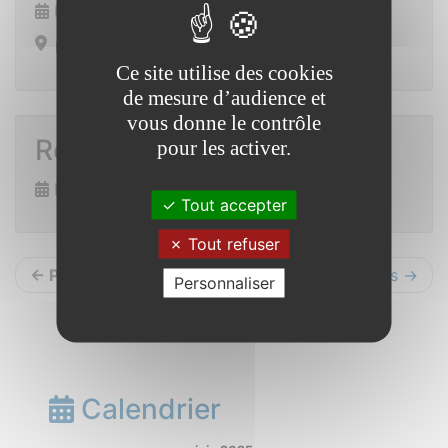
Du 4 au 5 octobre 2025
Mairie Saint Vincent sur Oust
Ce site utilise des cookies
de mesure d’audience et
vous donne le contrôle
Repas inter-clochers
pour les activer.
Dimanche 12 octobre 2025
Tout accepter
Tout refuser
← Précédents
Suivants →
Personnaliser
Calendrier