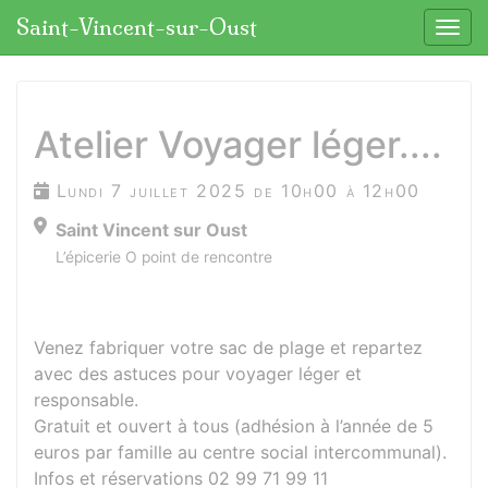
Panneau de gestion des cookies
Saint-Vincent-sur-Oust
Affic
aller au contenu
Atelier Voyager léger....
Lundi 7 juillet 2025 de 10h00 à 12h00
Saint Vincent sur Oust
L’épicerie O point de rencontre
Venez fabriquer votre sac de plage et repartez
avec des astuces pour voyager léger et
responsable.
Gratuit et ouvert à tous (adhésion à l’année de 5
euros par famille au centre social intercommunal).
Infos et réservations 02 99 71 99 11