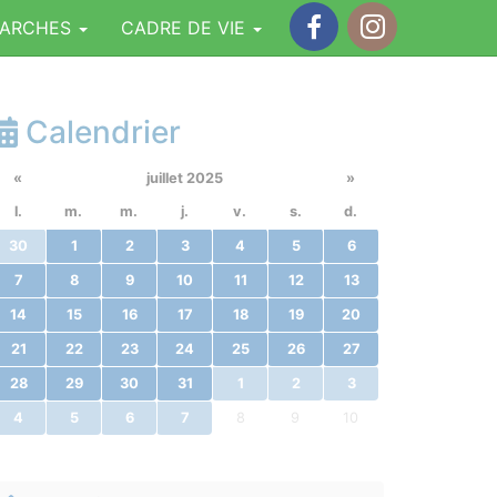
MARCHES
CADRE DE VIE
Facebook
Instagram
Calendrier
«
juillet 2025
»
l.
m.
m.
j.
v.
s.
d.
30
1
2
3
4
5
6
7
8
9
10
11
12
13
14
15
16
17
18
19
20
21
22
23
24
25
26
27
28
29
30
31
1
2
3
4
5
6
7
8
9
10