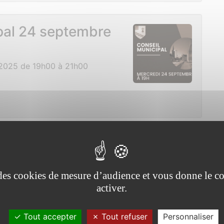
pal 24 septembre
2025 de 19h00 à 21h00
es vincentais dans
e Catherine
e des cookies de mesure d’audience et vous donne le co
activer.
r Oust
Tout accepter
Tout refuser
Personnaliser