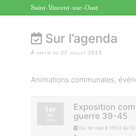
Panneau de gestion des cookies
Saint-Vincent-sur-Oust
aller au contenu
Sur l’agenda
À partir du 27 juillet 2025
Animations communales, événe
Exposition com
1er
guerre 39-45
MAI
2025
Du 1er mai à 11h31 au 1