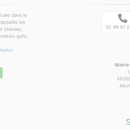
tuée dans le
appelés les
02 99 91 2
es (danses,
netais-gallo.
Redon
Mairie
1
56350
Morb