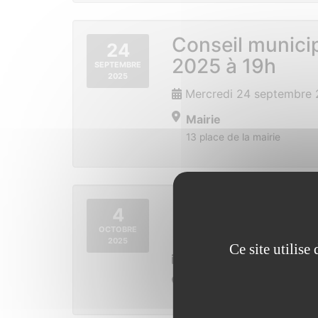
Conseil munici
24
2025 à 19h
SEPTEMBRE
2025
Mercredi 24 septembre 
Mairie
13 place de la mairie
Expo photos , l
4
l’objectif d’Ann
OCTOBRE
2025
Ce site utilis
Du 4 au 5 octobre 2025
Mairie Saint Vincent su