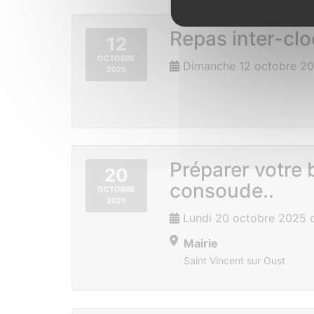
Repas inter-cl
12
OCTOBRE
Dimanche 12 octobre 2
2025
Préparer votre
20
consoude..
OCTOBRE
2025
Lundi 20 octobre 2025 
Mairie
Saint Vincent sur Oust