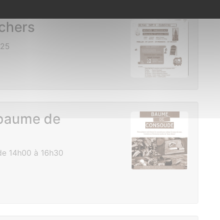
ochers
025
 baume de
de 14h00 à 16h30