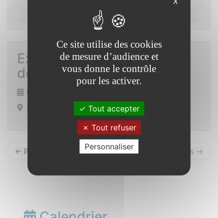
X
Saint Vincent sur Oust
Ce site utilise des cookies
Exposition à la mairie : jeux
de mesure d’audience et
vous donne le contrôle
de mômes
pour les activer.
Du 1er décembre 2025 au 6 janvier
Tout accepter
Hall de la mairie.
Tout refuser
Personnaliser
← Précédents
Suivants →
Calendrier