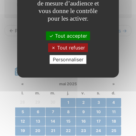
de mesure d’audience et
Pré de l’école
vous donne le contrôle
pour les activer.
← Précédents
Suivants →
Tout accepter
Tout refuser
Personnaliser
Calendrier
«
mai 2025
»
l.
m.
m.
j.
v.
s.
d.
28
29
30
1
2
3
4
5
6
7
8
9
10
11
12
13
14
15
16
17
18
19
20
21
22
23
24
25