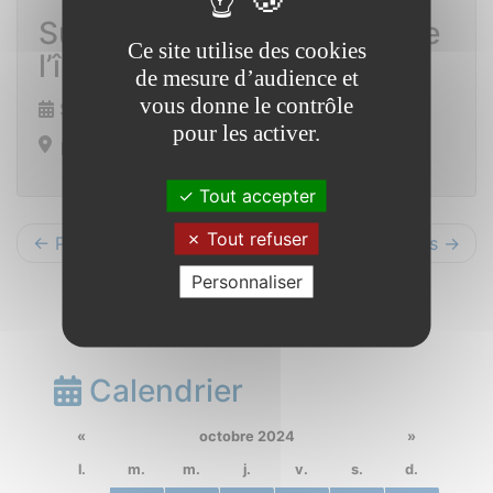
Sur la piste des animaux de
Ce site utilise des cookies
l’île aux pies
de mesure d’audience et
vous donne le contrôle
Samedi 5 avril 2025 de 10h00 à 12h00
pour les activer.
Bains sur Oust
Tout accepter
Tout refuser
← Précédents
Suivants →
Personnaliser
Calendrier
«
octobre 2024
»
l.
m.
m.
j.
v.
s.
d.