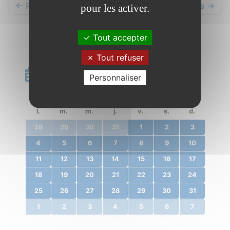
← Précédents
Suivants →
pour les activer.
Tout accepter
Tout refuser
Calendrier
Personnaliser
«
août 2025
»
l.
m.
m.
j.
v.
s.
d.
28
29
30
31
1
2
3
4
5
6
7
8
9
10
11
12
13
14
15
16
17
18
19
20
21
22
23
24
25
26
27
28
29
30
31
1
2
3
4
5
6
7