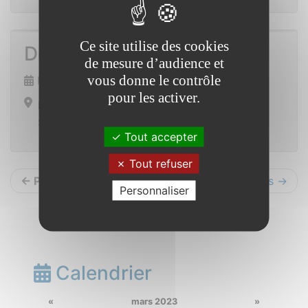
Ce site utilise des cookies
Do it yourself
de mesure d’audience et
vous donne le contrôle
Mercredi 19 avril 2023 de 10h00 à 11h30
pour les activer.
Place de la mairie
Saint Vincent sur Oust
Tout accepter
Tout refuser
← Précédents
Suivants →
Personnaliser
Calendrier
«
mars 2023
»