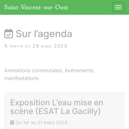
Panneau de gestion des cookies
Saint-Vincent-sur-Oust
Affic
aller au contenu
Sur l’agenda
À partir du 28 mars 2023
Animations communales, événements,
manifestations
Exposition L’eau mise en
scène (ESAT La Gacilly)
Du 1er au 31 mars 2023