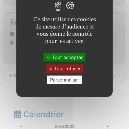
Ce site utilise des cookies
Fest Deiz
de mesure d’audience et
vous donne le contrôle
Dimanche 16 avril 2023 de 14h00 à 17h00
pour les activer.
Restaurant scolaire
Saint Vincent sur Oust
Tout accepter
Tout refuser
← Précédents
Suivants →
Personnaliser
Calendrier
«
mars 2023
»