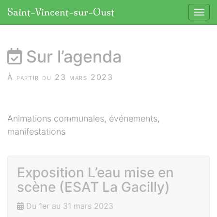
Panneau de gestion des cookies
Saint-Vincent-sur-Oust
Affic
aller au contenu
Sur l’agenda
À partir du 23 mars 2023
Animations communales, événements,
manifestations
Exposition L’eau mise en
scène (ESAT La Gacilly)
Du 1er au 31 mars 2023