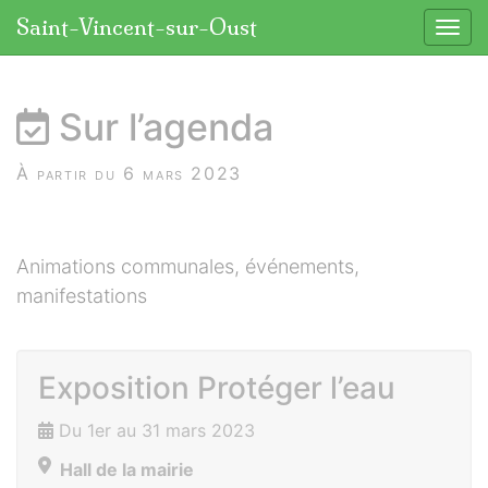
Panneau de gestion des cookies
Saint-Vincent-sur-Oust
Affic
aller au contenu
Sur l’agenda
À partir du 6 mars 2023
Animations communales, événements,
manifestations
Exposition Protéger l’eau
Du 1er au 31 mars 2023
Hall de la mairie