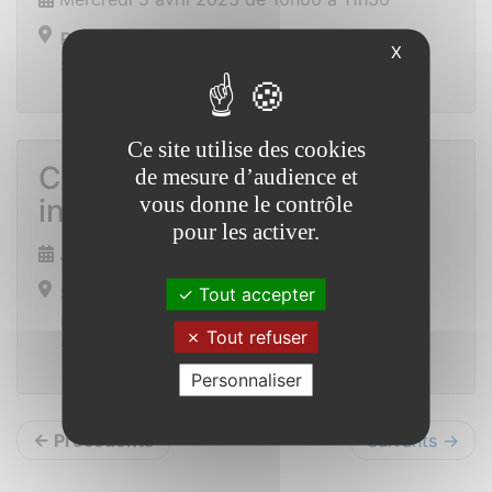
Place de la mairie
X
Saint Vincent sur Oust
Ce site utilise des cookies
Conférence MSA sur les
de mesure d’audience et
vous donne le contrôle
intestins
pour les activer.
Jeudi 6 avril 2023 de 20h00 à 22h00
Salle de l’écurie à la ferme de Coueslé
Tout accepter
Lieu-dit Coueslé
Tout refuser
56350 ALLAIRE
Personnaliser
← Précédents
Suivants →