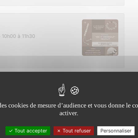
e 10h00 à 11h30
 sur les intestins
0h00 à 22h00
e des cookies de mesure d’audience et vous donne le co
erme de Coueslé
activer.
Tout accepter
Tout refuser
Personnaliser