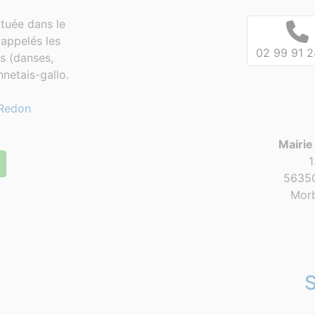
tuée dans le
appelés les
02 99 91 2
es (danses,
netais-gallo.
Redon
Mairie
1
56350
Morb