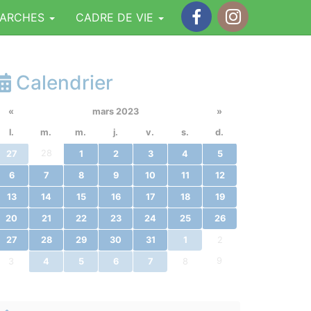
MARCHES
CADRE DE VIE
Facebook
Instagram
Calendrier
«
mars 2023
»
l.
m.
m.
j.
v.
s.
d.
28
27
1
2
3
4
5
6
7
8
9
10
11
12
13
14
15
16
17
18
19
20
21
22
23
24
25
26
27
28
29
30
31
1
2
9
3
4
5
6
7
8