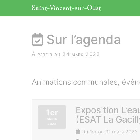
Panneau de gestion des cookies
Saint-Vincent-sur-Oust
aller au contenu
Sur l’agenda
À partir du 24 mars 2023
Animations communales, événe
Exposition L’ea
1er
(ESAT La Gacill
MARS
2023
Du 1er au 31 mars 2023