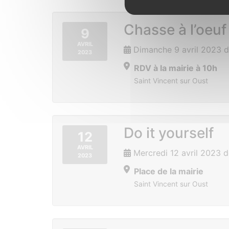
Chasse à l’oeuf
9
AVRIL
Dimanche 9 avril 2023 d
2023
RDV à la mairie à 10h
Saint Vincent sur Oust
Do it yourself
12
AVRIL
Mercredi 12 avril 2023 
2023
Place de la mairie
Saint Vincent sur Oust