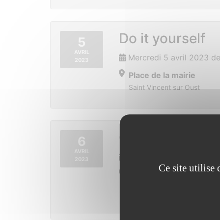
Do it yourself
5
AVRIL
Mercredi 5 avril 2023 d
2023
Place de la mairie
Saint Vincent sur Oust
Conférence MSA
6
AVRIL
Jeudi 6 avril 2023 de 2
2023
Ce site utilis
Salle de l’écurie à la f
Lieu-dit Coueslé
56350 ALLAIRE