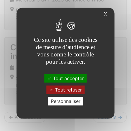
Place de la mairie
X
Saint Vincent sur Oust
Ce site utilise des cookies
Conférence MSA sur les
de mesure d’audience et
vous donne le contrôle
intestins
pour les activer.
Jeudi 6 avril 2023 de 20h00 à 22h00
Salle de l’écurie à la ferme de Coueslé
Tout accepter
Lieu-dit Coueslé
Tout refuser
56350 ALLAIRE
Personnaliser
← Précédents
Suivants →