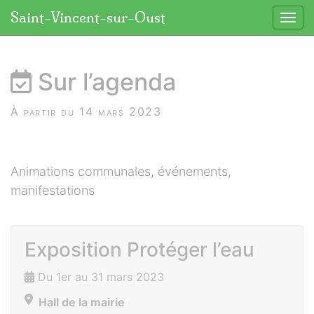
Panneau de gestion des cookies
Saint-Vincent-sur-Oust
Affic
aller au contenu
Sur l’agenda
À partir du 14 mars 2023
Animations communales, événements,
manifestations
Exposition Protéger l’eau
Du 1er au 31 mars 2023
Hall de la mairie