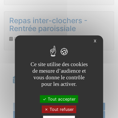
Repas inter-clochers -
Rentrée paroissiale
Dimanche 4 octobre de 10h30 à 17h00
X
Ce site utilise des cookies
de mesure d’audience et
vous donne le contrôle
Calendrier
pour les activer.
«
juillet 2026
»
Tout accepter
l.
m.
m.
j.
v.
s.
d.
29
30
1
2
3
4
5
Tout refuser
6
7
8
9
10
11
12