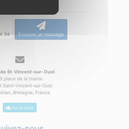
Contact
4 34
Envoyer un message
 de St-Vincent-sur-Oust
3 place de la mairie
 Saint-Vincent-sur-Oust
ihan, Bretagne,
France
Sur la carte
Suivez-nous