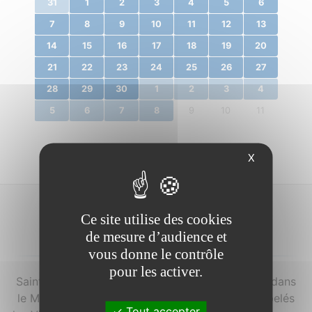
31
1
2
3
4
5
6
7
8
9
10
11
12
13
14
15
16
17
18
19
20
21
22
23
24
25
26
27
28
29
30
1
2
3
4
5
6
7
8
9
10
11
X
Ce site utilise des cookies
À propos...
de mesure d’audience et
vous donne le contrôle
pour les activer.
Saint-Vincent-sur-Oust est une commune située dans
le Morbihan en Bretagne. Ses habitants sont appelés
Tout accepter