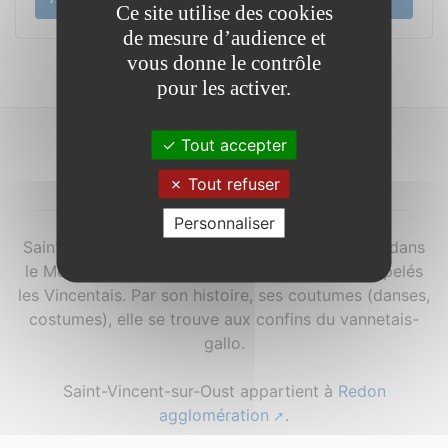
Ce site utilise des cookies
de mesure d’audience et
vous donne le contrôle
pour les activer.
Tout accepter
À propos...
Tout refuser
Personnaliser
Saint-Vincent-sur-Oust est une commune située dans
le Morbihan en Bretagne. Ses habitants sont appelés
les Vincentais. Par son histoire, ses coutumes (danses,
costumes), elle se trouve aux confins du vannetais-
gallo.
Saint-Vincent-sur-Oust appartient à
Redon
agglomération
.