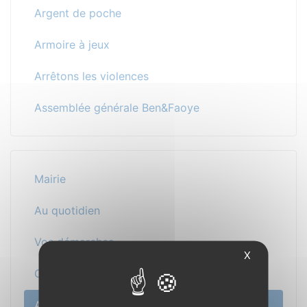
Argent de poche
Armoire à jeux
Arrêtons les violences
Assemblée générale Ben&Faoye
Mairie
Au quotidien
Vos démarches
X
Cadre de vie
Actualité