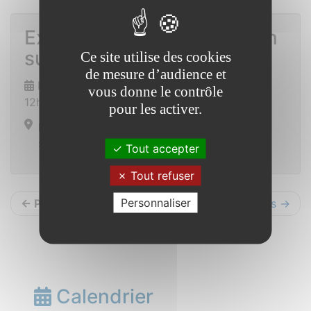
Exposition commémoration
sur la guerre 39-45
Ce site utilise des cookies
de mesure d’audience et
Du 1er mai à 11h31 au 13 septembre 2025 à
vous donne le contrôle
12h31
pour les activer.
Mairie
Saint Vincent sur Oust
Tout accepter
Tout refuser
Personnaliser
← Précédents
Suivants →
Calendrier