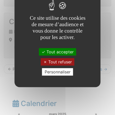
Ce site utilise des cookies
Chasse à l’oeuf
de mesure d’audience et
vous donne le contrôle
Dimanche 27 avril 2025
pour les activer.
Saint Vincent sur Oust
Place de la mairie
Tout accepter
Tout refuser
← Précédents
Suivants →
Personnaliser
Calendrier
«
mars 2025
»