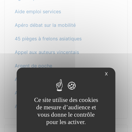
Aide emploi services
Apéro débat sur la mobilité
45 pièges à frelons asiatiques
Appel aux auteurs vincentais
Argent de poche
X
Armoire à jeux
Arrêtons les violences
Ce site utilise des cookies
Assemblée générale Ben&Faoye
de mesure d’audience et
vous donne le contrôle
pour les activer.