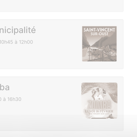
icipalité
10h45 à 12h00
mba
0 à 16h30