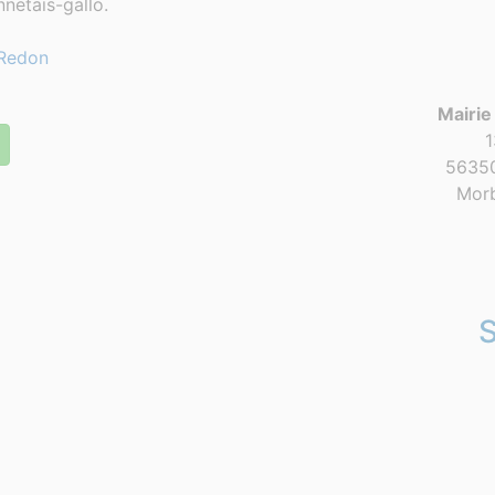
netais-gallo.
Redon
Mairie
1
56350
Morb