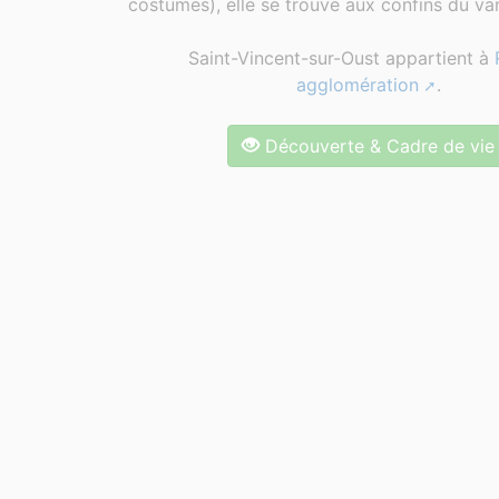
costumes), elle se trouve aux confins du van
Saint-Vincent-sur-Oust appartient à
agglomération
.
Découverte & Cadre de vie