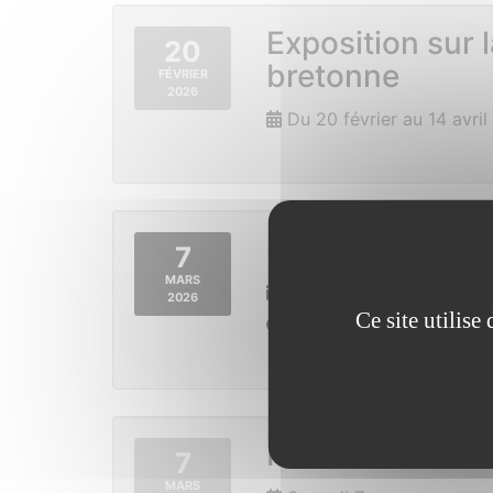
Exposition sur 
20
bretonne
FÉVRIER
2026
Du 20 février au 14 avril
Prix des lecteu
7
MARS
Du 7 mars au 8 novemb
2026
Ce site utilis
Médiathèque de Saint V
Festi’toche
7
MARS