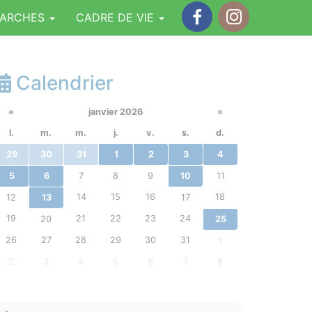
MARCHES
CADRE DE VIE
Facebook
Instagram
Calendrier
«
janvier 2026
»
l.
m.
m.
j.
v.
s.
d.
29
30
31
1
2
3
4
5
6
7
8
9
10
11
14
15
16
18
12
13
17
19
21
22
23
24
20
25
26
27
28
29
30
31
1
2
3
4
5
6
7
8