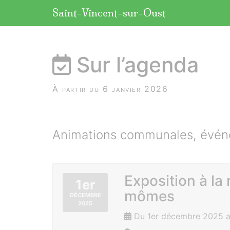
Panneau de gestion des cookies
Saint-Vincent-sur-Oust
aller au contenu
Sur l’agenda
À partir du 6 janvier 2026
Animations communales, événe
Exposition à la 
1er
mômes
DÉCEMBRE
2025
Du 1er décembre 2025 au