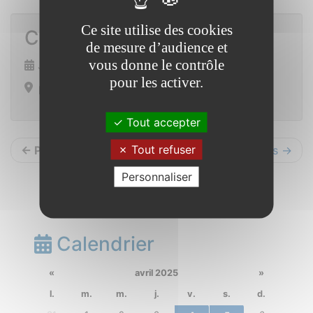
Ce site utilise des cookies
Commémoration du 8 mai
de mesure d’audience et
vous donne le contrôle
Jeudi 8 mai 2025 de 10h15 à 13h00
pour les activer.
Mairie
Tout accepter
Tout refuser
← Précédents
Suivants →
Personnaliser
Calendrier
«
avril 2025
»
l.
m.
m.
j.
v.
s.
d.