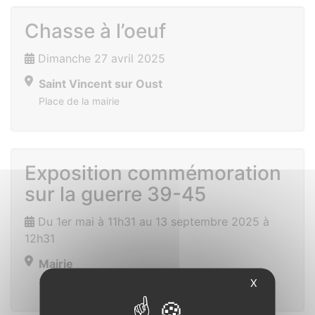
Chasse à l’oeuf
Dimanche 27 avril 2025
Saint Vincent sur Oust
Place de la mairie
Exposition commémoration
sur la guerre 39-45
Du 1er mai à 11h31 au 13 septembre 2025 à
12h31
Mairie
Saint Vincent sur Oust
X