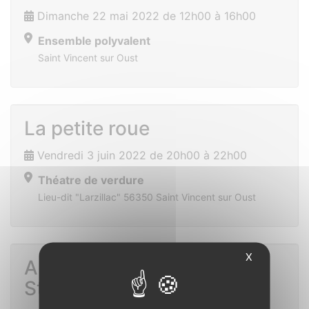
Dimanche 22 mai 2022 de 12h00 à 16h00
Ensemble polyvalent
Saint Vincent sur Oust
La petite roue
Vendredi 3 juin 2022 de 20h00 à 22h00
Théatre de verdure
Lieu-dit "Larzillac" 56350 Saint Vincent sur Oust
X
Animation tennis du TCO à
St Jacut