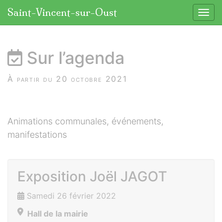
Panneau de gestion des cookies
Saint-Vincent-sur-Oust
Affic
aller au contenu
Sur l’agenda
À partir du 20 octobre 2021
Animations communales, événements,
manifestations
Exposition Joël JAGOT
Samedi 26 février 2022
Hall de la mairie