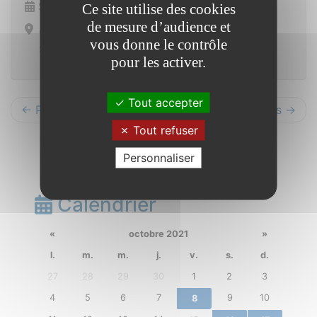
Samedi 11 juin 2022
Ce site utilise des cookies
de mesure d’audience et
Cours extérieurs
vous donne le contrôle
Saint Jacut les Pins
pour les activer.
Tout accepter
← Précédents
Suivants →
Tout refuser
Personnaliser
Calendrier
«
octobre 2021
»
l.
m.
m.
j.
v.
s.
d.
27
28
29
30
1
2
3
4
5
6
7
9
10
8