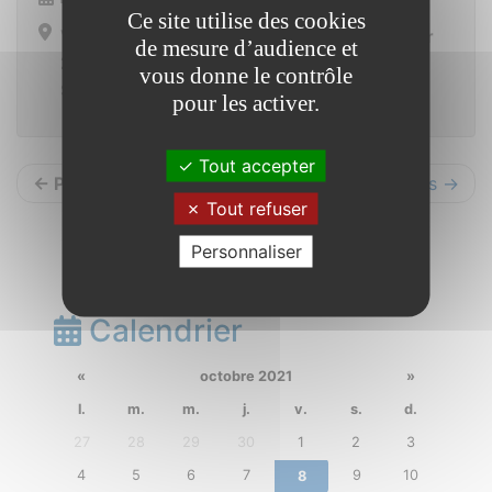
Ce site utilise des cookies
Visite dès maintenant et jusqu’au 31 janvier
de mesure d’audience et
2022 dans le Hall de la mairie
vous donne le contrôle
Saint-Vincent-sur-Oust
pour les activer.
Tout accepter
← Précédents
Suivants →
Tout refuser
Personnaliser
Calendrier
«
octobre 2021
»
l.
m.
m.
j.
v.
s.
d.
27
28
29
30
1
2
3
4
5
6
7
9
10
8