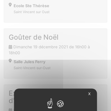
Ecole Ste Thérèse
Saint Vincent sur Oust
Goûter de Noël
Dimanche 19 décembre 2021 de 16h00 à
18h00
Salle Jules Ferry
Saint-Vincent-sur-Oust
Exposition de peintures
X
d’Anne-Marie Bernardi
Lundi 31 janvier 2022