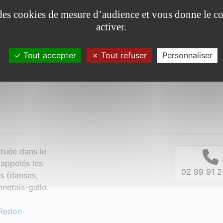
Planning des marsouins de février à mai 2026
e des cookies de mesure d’audience et vous donne le co
activer.
Tout accepter
Tout refuser
Personnaliser
tuée dans le
appelés les
02 99 91 2
es (danses,
netais-gallo.
Redon