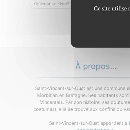
Concours de Noël 2025 Palmarès
Ce site utilis
À propos...
Saint-Vincent-sur-Oust est une commune si
Morbihan en Bretagne. Ses habitants sont 
Vincentais. Par son histoire, ses coutum
costumes), elle se trouve aux confins du van
Saint-Vincent-sur-Oust appartient à