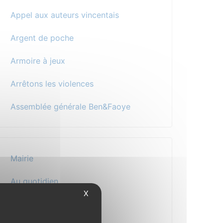
Appel aux auteurs vincentais
Argent de poche
Armoire à jeux
Arrêtons les violences
Assemblée générale Ben&Faoye
Mairie
Au quotidien
X
Vos démarches