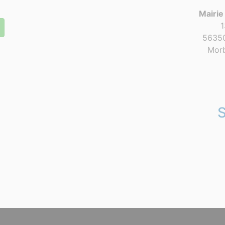
Mairie
1
56350
Morb