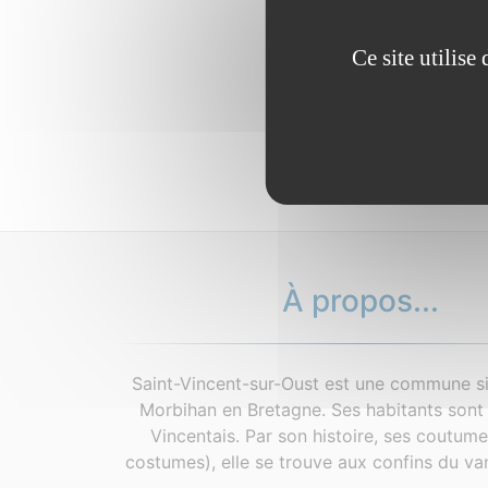
Ce site utilis
À propos...
Saint-Vincent-sur-Oust est une commune si
Morbihan en Bretagne. Ses habitants sont 
Vincentais. Par son histoire, ses coutum
costumes), elle se trouve aux confins du van