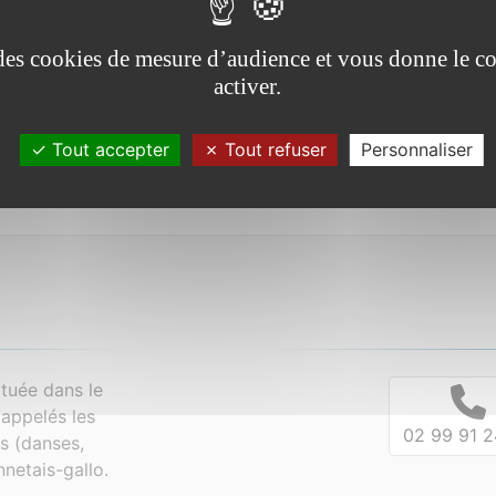
e des cookies de mesure d’audience et vous donne le co
activer.
Tout accepter
Tout refuser
Personnaliser
tuée dans le
appelés les
02 99 91 2
es (danses,
netais-gallo.