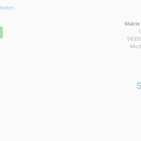
Redon
Mairie
1
56350
Morb