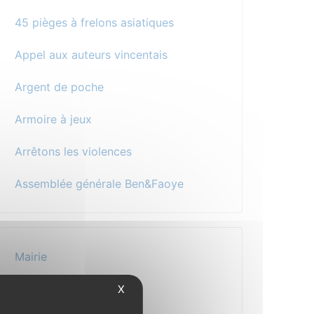
45 pièges à frelons asiatiques
Appel aux auteurs vincentais
Argent de poche
Armoire à jeux
Arrêtons les violences
Assemblée générale Ben&Faoye
Mairie
Au quotidien
X