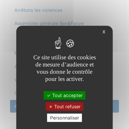
Arrêtons les violences
Assemblée générale Ben&Faoye
X
Mairie
Ce site utilise des cookies
de mesure d’audience et
Au quotidien
vous donne le contrôle
pour les activer.
Vos démarches
Cadre de vie
Tout accepter
Actualité
Tout refuser
Personnaliser