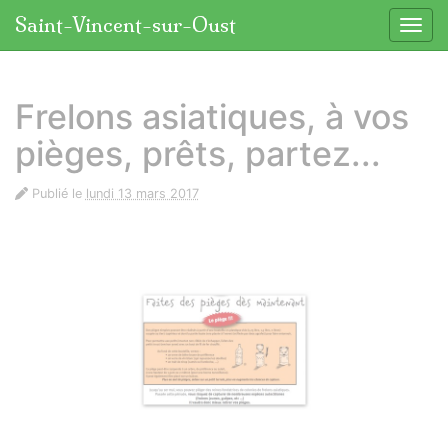
Panneau de gestion des cookies
Saint-Vincent-sur-Oust
Affic
aller au contenu
Frelons asiatiques, à vos
pièges, prêts, partez...
Publié le
lundi 13 mars 2017
Photos