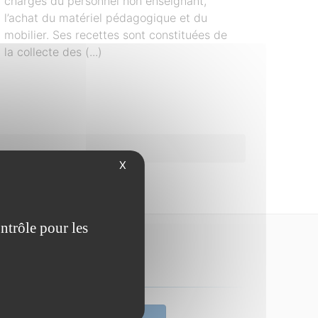
charges du personnel non enseignant,
l’achat du matériel pédagogique et du
mobilier. Ses recettes sont constituées de
la collecte des (...)
X
ntrôle pour les
Contact