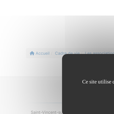
Accueil
Cadre de vie
Les associatio
Ce site utilis
À propos...
Saint-Vincent-sur-Oust est une commune si