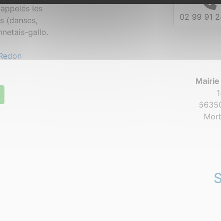
appelés les
02 99 91 2
es (danses,
netais-gallo.
Redon
Mairie
1
56350
Morb