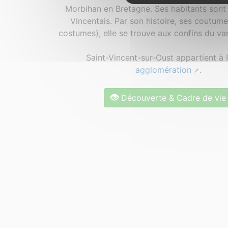
Morbihan en Bretagne. Ses habitants sont 
Vincentais. Par son histoire, ses coutum
costumes), elle se trouve aux confins du van
Saint-Vincent-sur-Oust appartient à
agglomération
.
Découverte & Cadre de vie