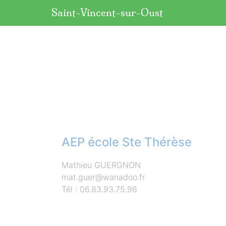
Panneau de gestion des cookies
Saint-Vincent-sur-Oust
aller au contenu
AEP école Ste Thérèse
Mathieu GUERGNON
mat.guer@wanadoo.fr
Tél : 06.83.93.75.96