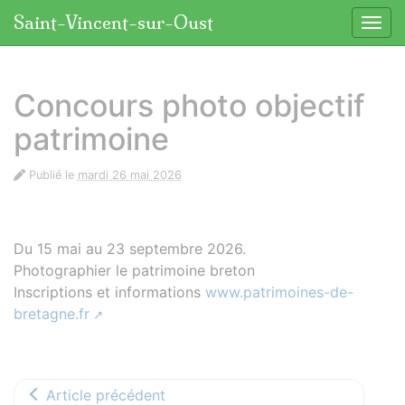
Panneau de gestion des cookies
Saint-Vincent-sur-Oust
Affic
aller au contenu
Concours photo objectif
patrimoine
Publié le
mardi 26 mai 2026
Du 15 mai au 23 septembre 2026.
Photographier le patrimoine breton
Inscriptions et informations
www.patrimoines-de-
bretagne.fr
Article précédent