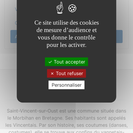
Vos démarches
Ce site utilise des cookies
Cadre de vie
de mesure d’audience et
Actualité
vous donne le contrôle
pour les activer.
Tout accepter
Tout refuser
Personnaliser
À propos...
Saint-Vincent-sur-Oust est une commune située dans
le Morbihan en Bretagne. Ses habitants sont appelés
les Vincentais. Par son histoire, ses coutumes (danses,
costumes), elle se trouve aux confins du vannetais-