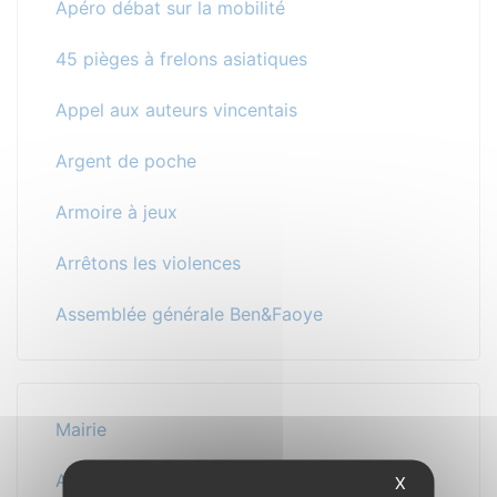
Apéro débat sur la mobilité
45 pièges à frelons asiatiques
Appel aux auteurs vincentais
Argent de poche
Armoire à jeux
Arrêtons les violences
Assemblée générale Ben&Faoye
Mairie
Au quotidien
X