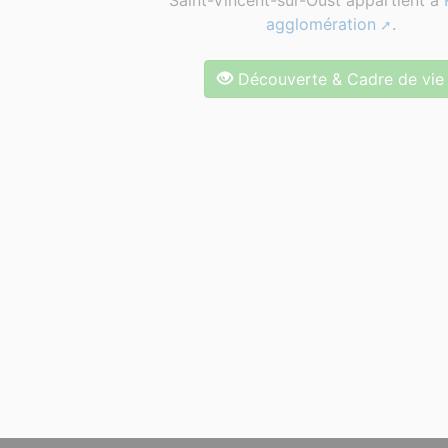
Saint-Vincent-sur-Oust appartient à
agglomération
.
Découverte & Cadre de vie