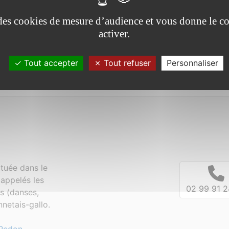
e des cookies de mesure d’audience et vous donne le co
activer.
Tout accepter
Tout refuser
Personnaliser
tuée dans le
appelés les
02 99 91 2
es (danses,
netais-gallo.