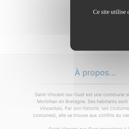
Ce site utilis
À propos...
Saint-Vincent-sur-Oust est une commune si
Morbihan en Bretagne. Ses habitants sont 
Vincentais. Par son histoire, ses coutum
costumes), elle se trouve aux confins du van