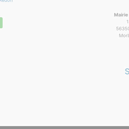
Redon
Mairie
1
56350
Morb