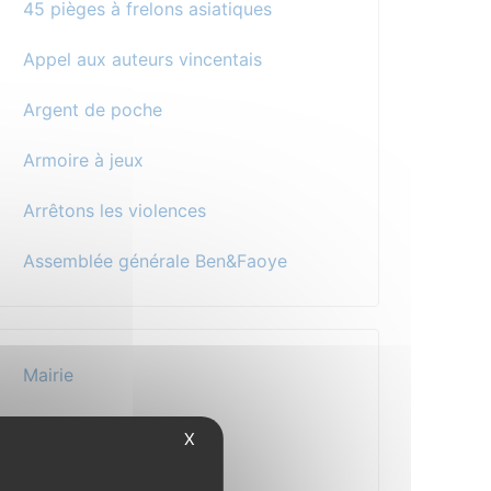
45 pièges à frelons asiatiques
Appel aux auteurs vincentais
Argent de poche
Armoire à jeux
Arrêtons les violences
Assemblée générale Ben&Faoye
Mairie
Au quotidien
X
Vos démarches