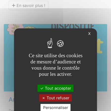
En savoir plus !
X
Ce site utilise des cookies
de mesure d’audience et
vous donne le contrôle
pour les activer.
Tout accepter
Tout refuser
Argent de poche été 2026
Personnaliser
Dossier d’inscription