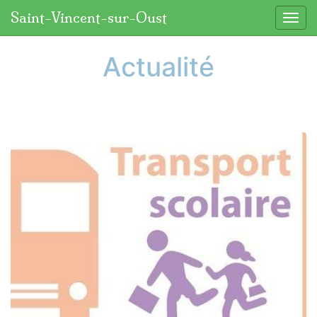
Panneau de gestion des cookies
Saint-Vincent-sur-Oust
Affic
aller au contenu
Actualité